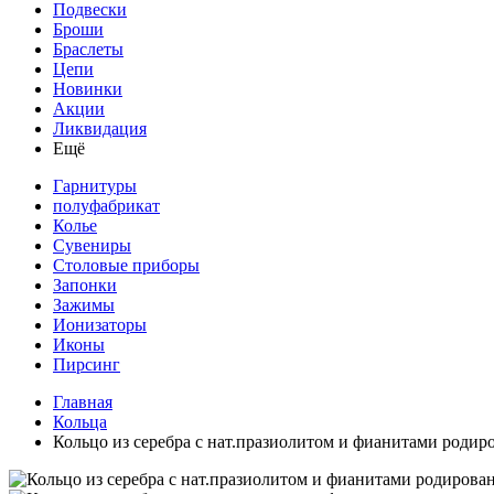
Подвески
Броши
Браслеты
Цепи
Новинки
Акции
Ликвидация
Ещё
Гарнитуры
полуфабрикат
Колье
Сувениры
Столовые приборы
Запонки
Зажимы
Ионизаторы
Иконы
Пирсинг
Главная
Кольца
Кольцо из серебра с нат.празиолитом и фианитами родир