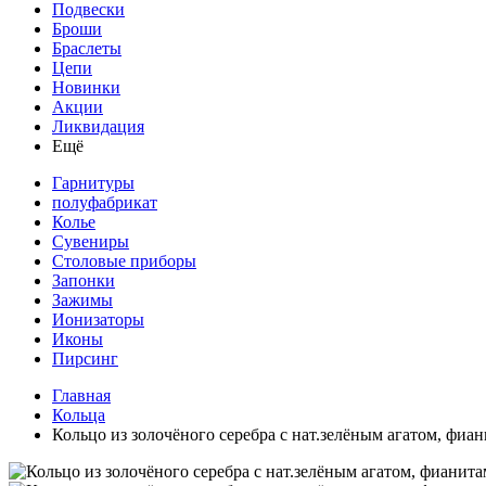
Подвески
Броши
Браслеты
Цепи
Новинки
Акции
Ликвидация
Ещё
Гарнитуры
полуфабрикат
Колье
Сувениры
Столовые приборы
Запонки
Зажимы
Ионизаторы
Иконы
Пирсинг
Главная
Кольца
Кольцо из золочёного серебра с нат.зелёным агатом, фи