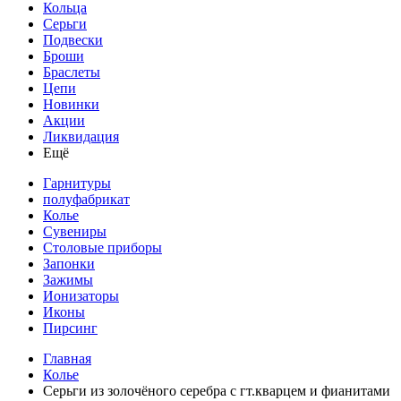
Кольца
Серьги
Подвески
Броши
Браслеты
Цепи
Новинки
Акции
Ликвидация
Ещё
Гарнитуры
полуфабрикат
Колье
Сувениры
Столовые приборы
Запонки
Зажимы
Ионизаторы
Иконы
Пирсинг
Главная
Колье
Серьги из золочёного серебра с гт.кварцем и фианитами