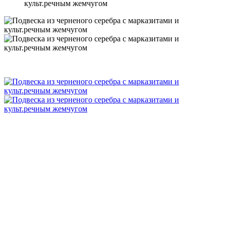
культ.речным жемчугом