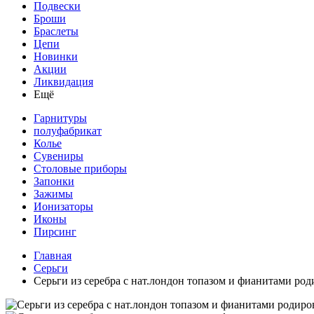
Подвески
Броши
Браслеты
Цепи
Новинки
Акции
Ликвидация
Ещё
Гарнитуры
полуфабрикат
Колье
Сувениры
Столовые приборы
Запонки
Зажимы
Ионизаторы
Иконы
Пирсинг
Главная
Серьги
Серьги из серебра с нат.лондон топазом и фианитами ро