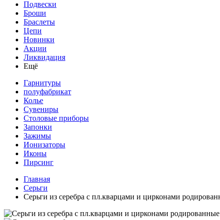
Подвески
Броши
Браслеты
Цепи
Новинки
Акции
Ликвидация
Ещё
Гарнитуры
полуфабрикат
Колье
Сувениры
Столовые приборы
Запонки
Зажимы
Ионизаторы
Иконы
Пирсинг
Главная
Серьги
Серьги из серебра с пл.кварцами и цирконами родирова