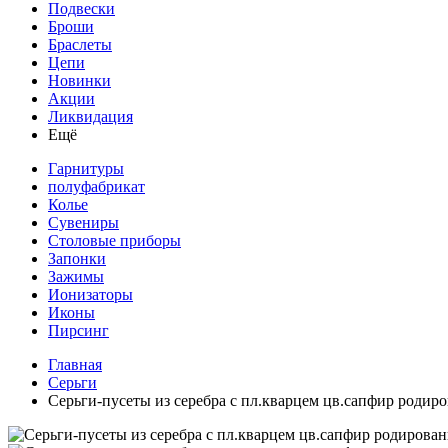
Подвески
Броши
Браслеты
Цепи
Новинки
Акции
Ликвидация
Ещё
Гарнитуры
полуфабрикат
Колье
Сувениры
Столовые приборы
Запонки
Зажимы
Ионизаторы
Иконы
Пирсинг
Главная
Серьги
Серьги-пусеты из серебра с пл.кварцем цв.сапфир родир