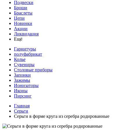
Подвески
Броши
Браслеты
Цепи
Новинки
Акции
Ликвидация
Ещё
Гарнитуры
полуфабрикат
Колье
Сувениры
Столовые приборы
Запонки
Зажимы
Ионизаторы
Иконы
Пирсинг
Главная
Серьги
Серьги в форме круга из серебра родированные