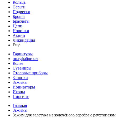
Кольца
Серьги
Подвески
Броши
Браслеты
Цепи
Новинки
Акции
Ликвидация
Ещё
Гарнитуры
полуфабрикат
Колье
Сувениры
Столовые приборы
Запонки
Зажимы
Ионизаторы
Иконы
Пирсинг
Главная
Зажимы
Зажим для галстука из золочёного серебра с раухтопазом