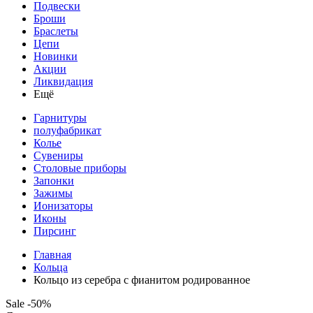
Подвески
Броши
Браслеты
Цепи
Новинки
Акции
Ликвидация
Ещё
Гарнитуры
полуфабрикат
Колье
Сувениры
Столовые приборы
Запонки
Зажимы
Ионизаторы
Иконы
Пирсинг
Главная
Кольца
Кольцо из серебра с фианитом родированное
Sale -50%