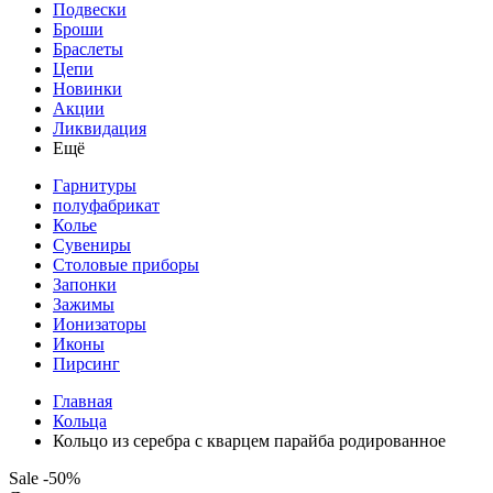
Подвески
Броши
Браслеты
Цепи
Новинки
Акции
Ликвидация
Ещё
Гарнитуры
полуфабрикат
Колье
Сувениры
Столовые приборы
Запонки
Зажимы
Ионизаторы
Иконы
Пирсинг
Главная
Кольца
Кольцо из серебра с кварцем парайба родированное
Sale -50%