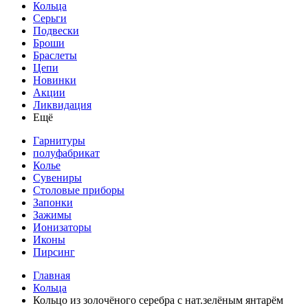
Кольца
Серьги
Подвески
Броши
Браслеты
Цепи
Новинки
Акции
Ликвидация
Ещё
Гарнитуры
полуфабрикат
Колье
Сувениры
Столовые приборы
Запонки
Зажимы
Ионизаторы
Иконы
Пирсинг
Главная
Кольца
Кольцо из золочёного серебра с нат.зелёным янтарём