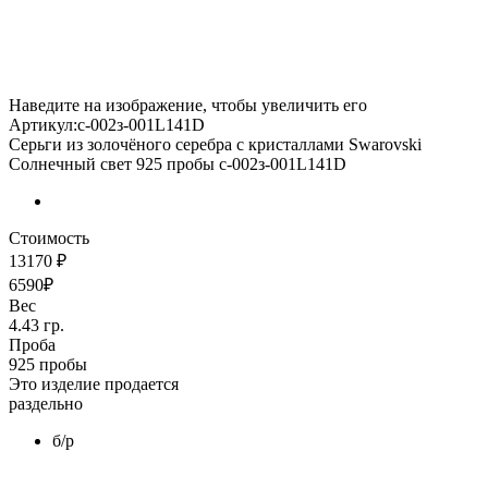
Наведите на изображение, чтобы увеличить его
Артикул:с-002з-001L141D
Серьги из золочёного серебра с кристаллами Swarovski
Солнечный свет 925 пробы с-002з-001L141D
Стоимость
13170 ₽
6590₽
Вес
4.43 гр.
Проба
925 пробы
Это изделие продается
раздельно
б/р