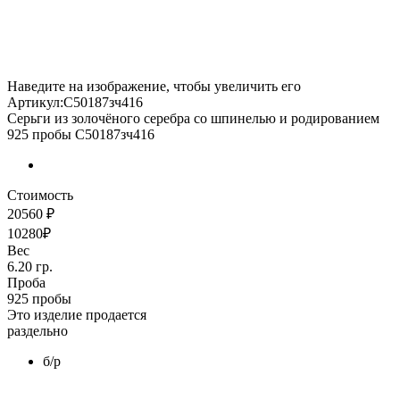
Наведите на изображение, чтобы увеличить его
Артикул:С50187зч416
Серьги из золочёного серебра со шпинелью и родированием
925 пробы С50187зч416
Стоимость
20560 ₽
10280₽
Вес
6.20 гр.
Проба
925 пробы
Это изделие продается
раздельно
б/р